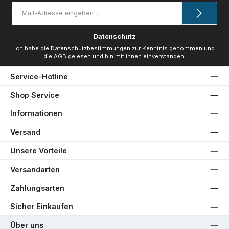
E-
Mail-
Adresse
*
Datenschutz
Ich habe die
Datenschutzbestimmungen
zur Kenntnis genommen und
die
AGB
gelesen und bin mit ihnen einverstanden.
Service-Hotline
Shop Service
Informationen
Versand
Unsere Vorteile
Versandarten
Zahlungsarten
Sicher Einkaufen
Über uns