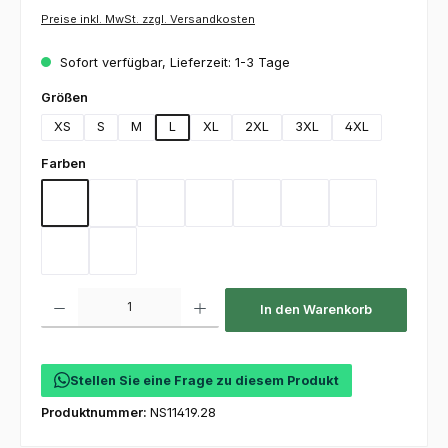
Preise inkl. MwSt. zzgl. Versandkosten
Sofort verfügbar, Lieferzeit: 1-3 Tage
auswählen
Größen
XS
S
M
L
XL
2XL
3XL
4XL
auswählen
Farben
Anthracite
Aperol
Black
Champagner
Chocolate
Deep Navy
Natural
Silver
White
Produkt Anzahl: Gib den gewünschten Wert ein oder benutze die Schaltfl
In den Warenkorb
Stellen Sie eine Frage zu diesem Produkt
Produktnummer:
NS11419.28