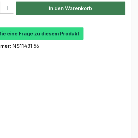
l: Gib den gewünschten Wert ein oder benutze die Schaltflächen um
In den Warenkorb
Sie eine Frage zu diesem Produkt
mmer:
NS11431.56