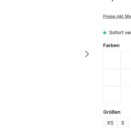
Preise inkl. M
Sofort ver
ausw
Farben
Aqua
Lime Gr
Wine
aus
Größen
XS
S