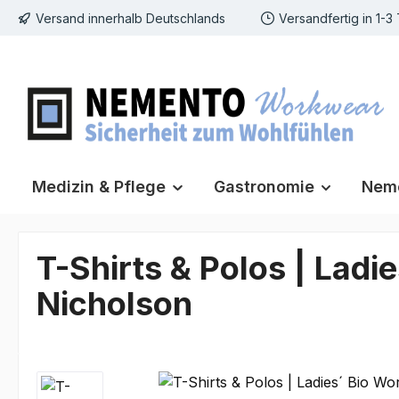
Versand innerhalb Deutschlands
Versandfertig in 1-3
m Hauptinhalt springen
Zur Suche springen
Zur Hauptnavigation springen
Medizin & Pflege
Gastronomie
Neme
T-Shirts & Polos | Ladi
Nicholson
Bildergalerie überspringen