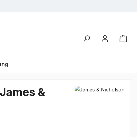
ung
| James &
€