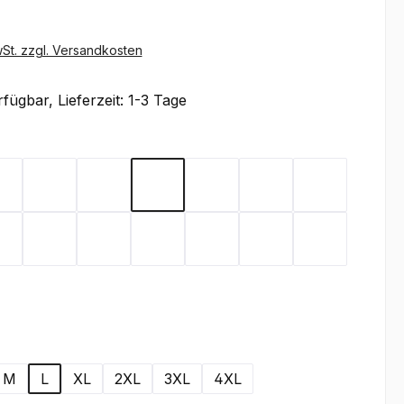
wSt. zzgl. Versandkosten
fügbar, Lieferzeit: 1-3 Tage
ählen
Black
Brown
Carbon
Dark Green
Dark Grey
Gold Yellow
Heather Gr
een
Deep Navy
Orange
Red
Royal
Stone
Turquoise
White
wählen
M
L
XL
2XL
3XL
4XL