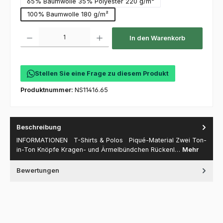
65% Baumwolle 35% Polyester 220 g/m²
100% Baumwolle 180 g/m²
Produkt Anzahl: Gib den gewünschten Wert ein oder benutze die Schaltfl
In den Warenkorb
Stellen Sie eine Frage zu diesem Produkt
Produktnummer:
NS11416.65
Beschreibung
INFORMATIONEN T-Shirts & Polos Piqué-Material Zwei Ton-
in-Ton Knöpfe Kragen- und Ärmelbündchen Rückenl…
Mehr
Bewertungen