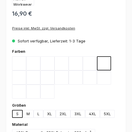
16,90 €
Preise inkl. MwSt. zzgl. Versandkosten
Sofort verfügbar, Lieferzeit: 1-3 Tage
auswählen
Farben
Bordeaux
Flieder
Gelb
Graphit
Lemon Green
Light Blue
Magenta
Mint
Navy
Rot
Royal Blue
Sand
Schwarz
Silbergrau
Teal
Toffee
Weiß
auswählen
Größen
S
M
L
XL
2XL
3XL
4XL
5XL
auswählen
Material