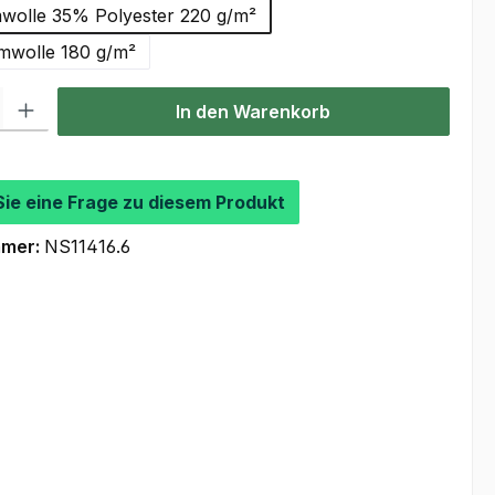
olle 35% Polyester 220 g/m²
wolle 180 g/m²
l: Gib den gewünschten Wert ein oder benutze die Schaltflächen um
In den Warenkorb
Sie eine Frage zu diesem Produkt
mmer:
NS11416.6