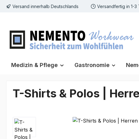
Versand innerhalb Deutschlands
Versandfertig in 1-3
m Hauptinhalt springen
Zur Suche springen
Zur Hauptnavigation springen
Medizin & Pflege
Gastronomie
Neme
T-Shirts & Polos | Herr
Bildergalerie überspringen