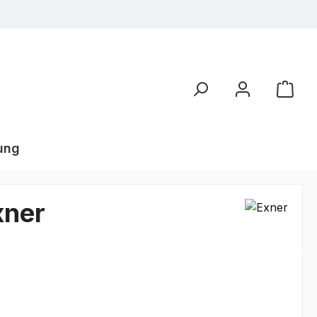
ung
xner
€