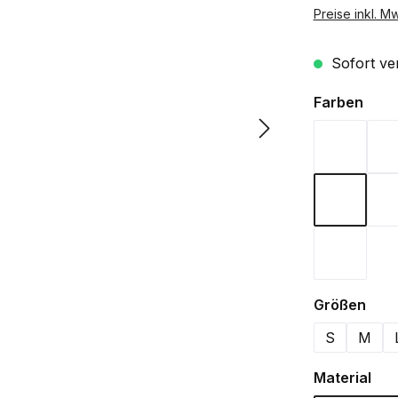
Preise inkl. M
Sofort ver
ausw
Farben
Bordeau
Navy
Weiß
aus
Größen
S
M
aus
Material