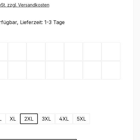
wSt. zzgl. Versandkosten
fügbar, Lieferzeit: 1-3 Tage
ählen
x
Flieder
Gelb
Graphit
Lemon Green
Light Blue
Magenta
Mint
Rot
Royal Blue
Sand
Schwarz
Silbergrau
Teal
Toffee
wählen
L
XL
2XL
3XL
4XL
5XL
wählen