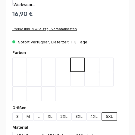
16,90 €
Preise inkl. MwSt. zzgl. Versandkosten
Sofort verfügbar, Lieferzeit: 1-3 Tage
auswählen
Farben
Bordeaux
Flieder
Gelb
Graphit
Lemon Green
Light Blue
Magenta
Mint
Navy
Rot
Royal Blue
Sand
Schwarz
Silbergrau
Teal
Toffee
Weiß
auswählen
Größen
S
M
L
XL
2XL
3XL
4XL
5XL
auswählen
Material