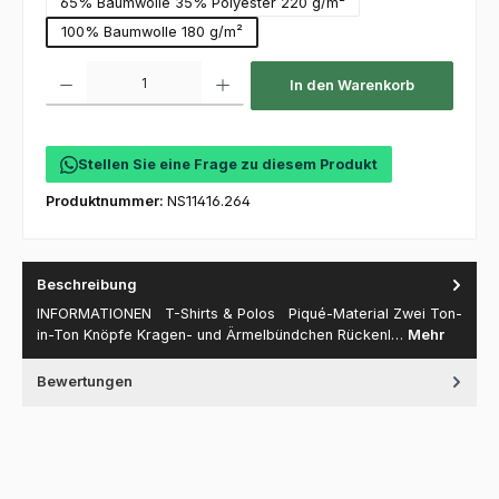
65% Baumwolle 35% Polyester 220 g/m²
100% Baumwolle 180 g/m²
Produkt Anzahl: Gib den gewünschten Wert ein oder benutze die Schaltfl
In den Warenkorb
Stellen Sie eine Frage zu diesem Produkt
Produktnummer:
NS11416.264
Beschreibung
INFORMATIONEN T-Shirts & Polos Piqué-Material Zwei Ton-
in-Ton Knöpfe Kragen- und Ärmelbündchen Rückenl…
Mehr
Bewertungen