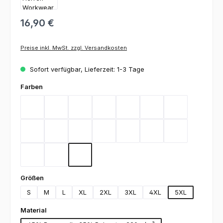
16,90 €
Preise inkl. MwSt. zzgl. Versandkosten
Sofort verfügbar, Lieferzeit: 1-3 Tage
auswählen
Farben
Bordeaux
Flieder
Gelb
Graphit
Lemon Green
Light Blue
Magenta
Mint
Navy
Rot
Royal Blue
Sand
Schwarz
Silbergrau
Teal
Toffee
Weiß
auswählen
Größen
S
M
L
XL
2XL
3XL
4XL
5XL
auswählen
Material