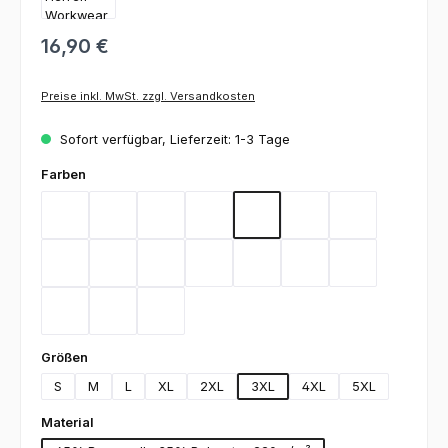
16,90 €
Preise inkl. MwSt. zzgl. Versandkosten
Sofort verfügbar, Lieferzeit: 1-3 Tage
auswählen
Farben
Bordeaux
Flieder
Gelb
Graphit
Lemon Green
Light Blue
Magenta
Mint
Navy
Rot
Royal Blue
Sand
Schwarz
Silbergrau
Teal
Toffee
Weiß
auswählen
Größen
S
M
L
XL
2XL
3XL
4XL
5XL
auswählen
Material