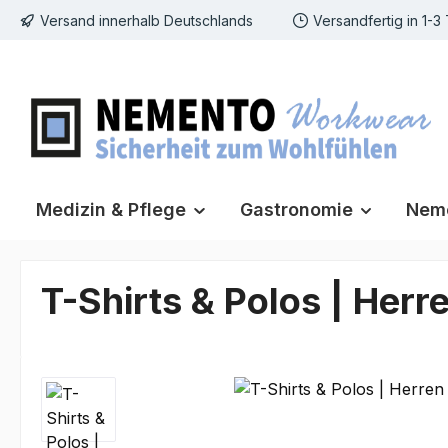
Versand innerhalb Deutschlands
Versandfertig in 1-3
m Hauptinhalt springen
Zur Suche springen
Zur Hauptnavigation springen
Medizin & Pflege
Gastronomie
Neme
T-Shirts & Polos | Herr
Bildergalerie überspringen