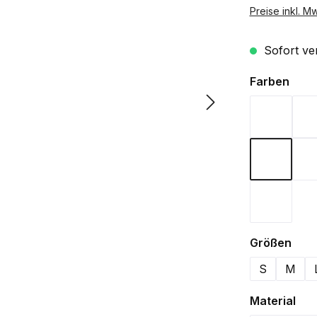
Preise inkl. M
Sofort ver
ausw
Farben
Bordeau
Navy
Weiß
aus
Größen
S
M
aus
Material