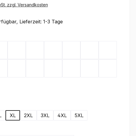
wSt. zzgl. Versandkosten
fügbar, Lieferzeit: 1-3 Tage
ählen
x
Flieder
Gelb
Graphit
Lemon Green
Light Blue
Magenta
Mint
Rot
Royal Blue
Sand
Schwarz
Silbergrau
Teal
Toffee
wählen
L
XL
2XL
3XL
4XL
5XL
wählen