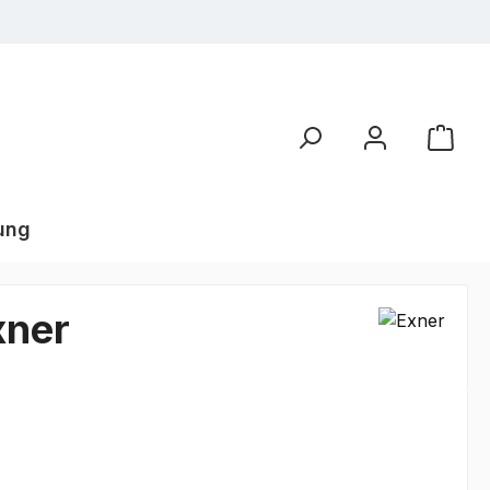
ung
xner
€