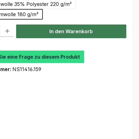
olle 35% Polyester 220 g/m²
wolle 180 g/m²
l: Gib den gewünschten Wert ein oder benutze die Schaltflächen um
In den Warenkorb
Sie eine Frage zu diesem Produkt
mmer:
NS11416.159