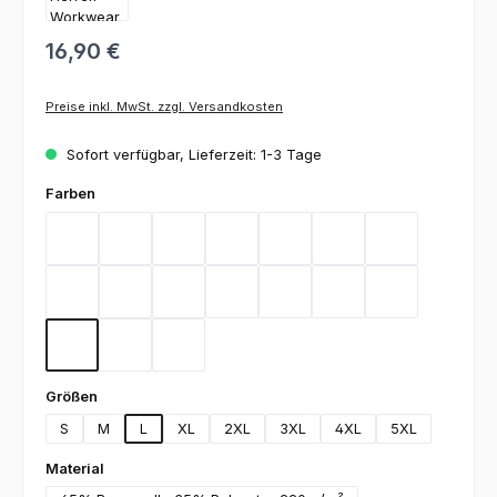
16,90 €
Preise inkl. MwSt. zzgl. Versandkosten
Sofort verfügbar, Lieferzeit: 1-3 Tage
auswählen
Farben
Bordeaux
Flieder
Gelb
Graphit
Lemon Green
Light Blue
Magenta
Mint
Navy
Rot
Royal Blue
Sand
Schwarz
Silbergrau
Teal
Toffee
Weiß
auswählen
Größen
S
M
L
XL
2XL
3XL
4XL
5XL
auswählen
Material