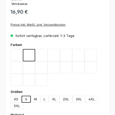
16,90 €
Preise inkl. MwSt. zzgl. Versandkosten
Sofort verfügbar, Lieferzeit: 1-3 Tage
auswählen
Farben
Bordeaux
Flieder
Gelb
Graphit
Lemon Green
Light Blue
Magenta
Mint
Navy
Rot
Royal Blue
Sand
Schwarz
Silbergrau
Teal
Toffee
Weiß
auswählen
Größen
XS
S
M
L
XL
2XL
3XL
4XL
5XL
auswählen
Material