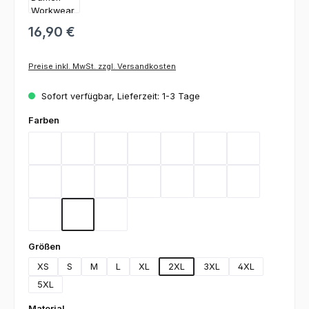
16,90 €
Preise inkl. MwSt. zzgl. Versandkosten
Sofort verfügbar, Lieferzeit: 1-3 Tage
auswählen
Farben
Bordeaux
Flieder
Gelb
Graphit
Lemon Green
Light Blue
Magenta
Mint
Navy
Rot
Royal Blue
Sand
Schwarz
Silbergrau
Teal
Toffee
Weiß
auswählen
Größen
XS
S
M
L
XL
2XL
3XL
4XL
5XL
auswählen
Material