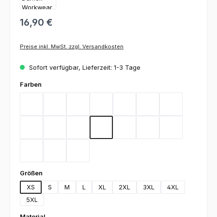
16,90 €
Preise inkl. MwSt. zzgl. Versandkosten
Sofort verfügbar, Lieferzeit: 1-3 Tage
auswählen
Farben
Bordeaux
Flieder
Gelb
Graphit
Lemon Green
Light Blue
Magenta
Mint
Navy
Rot
Royal Blue
Sand
Schwarz
Silbergrau
Teal
Toffee
Weiß
auswählen
Größen
XS
S
M
L
XL
2XL
3XL
4XL
5XL
auswählen
Material