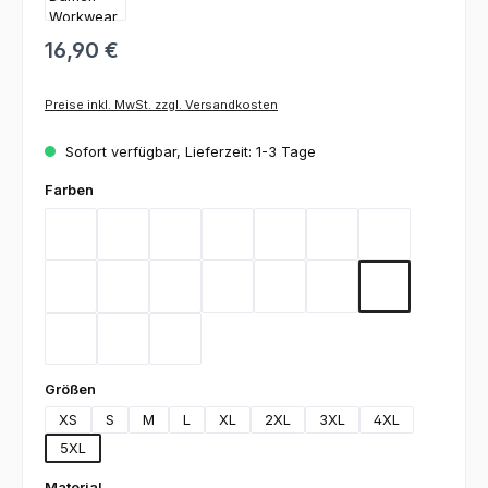
16,90 €
Preise inkl. MwSt. zzgl. Versandkosten
Sofort verfügbar, Lieferzeit: 1-3 Tage
auswählen
Farben
Bordeaux
Flieder
Gelb
Graphit
Lemon Green
Light Blue
Magenta
Mint
Navy
Rot
Royal Blue
Sand
Schwarz
Silbergrau
Teal
Toffee
Weiß
auswählen
Größen
XS
S
M
L
XL
2XL
3XL
4XL
5XL
auswählen
Material