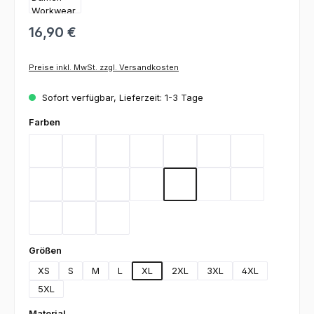
16,90 €
Preise inkl. MwSt. zzgl. Versandkosten
Sofort verfügbar, Lieferzeit: 1-3 Tage
auswählen
Farben
Bordeaux
Flieder
Gelb
Graphit
Lemon Green
Light Blue
Magenta
Mint
Navy
Rot
Royal Blue
Sand
Schwarz
Silbergrau
Teal
Toffee
Weiß
auswählen
Größen
XS
S
M
L
XL
2XL
3XL
4XL
5XL
auswählen
Material