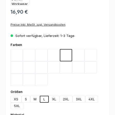
16,90 €
Preise inkl. MwSt. zzgl. Versandkosten
Sofort verfügbar, Lieferzeit: 1-3 Tage
auswählen
Farben
Bordeaux
Flieder
Gelb
Graphit
Lemon Green
Light Blue
Magenta
Mint
Navy
Rot
Royal Blue
Sand
Schwarz
Silbergrau
Teal
Toffee
Weiß
auswählen
Größen
XS
S
M
L
XL
2XL
3XL
4XL
5XL
auswählen
Material