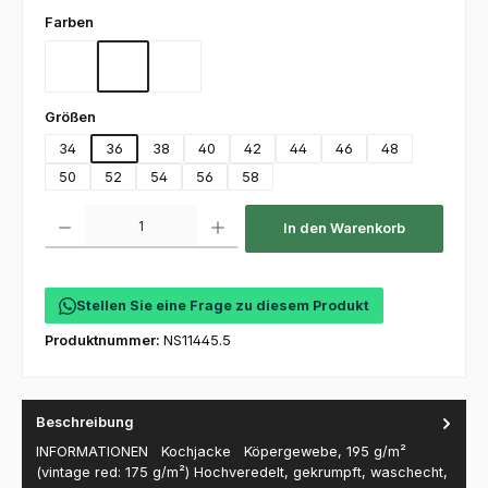
auswählen
Farben
Vintage Black
Vintage Blue
Vintage Red
auswählen
Größen
34
36
38
40
42
44
46
48
50
52
54
56
58
Produkt Anzahl: Gib den gewünschten Wert ein oder benutze die Schaltfl
In den Warenkorb
Stellen Sie eine Frage zu diesem Produkt
Produktnummer:
NS11445.5
Beschreibung
INFORMATIONEN Kochjacke Köpergewebe, 195 g/m²
(vintage red: 175 g/m²) Hochveredelt, gekrumpft, waschecht,