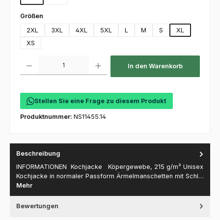
auswählen
Größen
2XL
3XL
4XL
5XL
L
M
S
XL
XS
Produkt Anzahl: Gib den gewünschten Wert ein oder benutze die Schaltfl
In den Warenkorb
Stellen Sie eine Frage zu diesem Produkt
Produktnummer:
NS11455.14
Beschreibung
INFORMATIONEN Kochjacke Köpergewebe, 215 g/m² Unisex
Kochjacke in normaler Passform Ärmelmanschetten mit Schl…
Mehr
Bewertungen