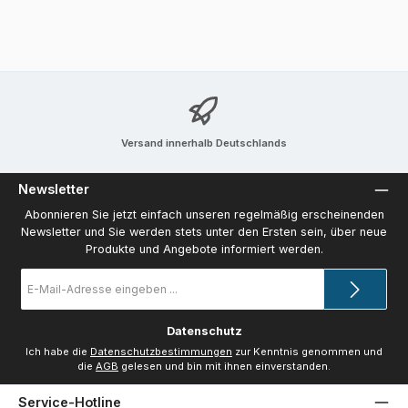
Versand innerhalb Deutschlands
Newsletter
Abonnieren Sie jetzt einfach unseren regelmäßig erscheinenden
Newsletter und Sie werden stets unter den Ersten sein, über neue
Produkte und Angebote informiert werden.
E-
Mail-
Adresse
*
Datenschutz
Ich habe die
Datenschutzbestimmungen
zur Kenntnis genommen und
die
AGB
gelesen und bin mit ihnen einverstanden.
Service-Hotline