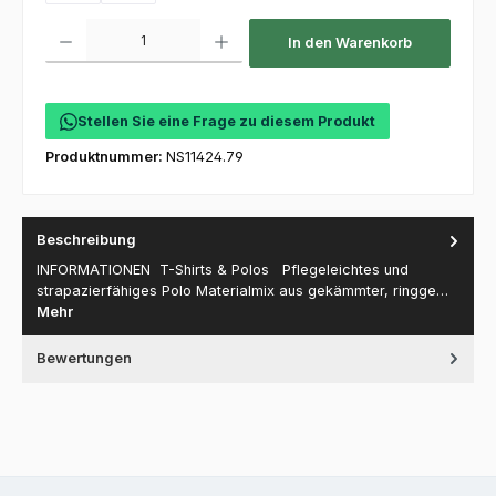
Produkt Anzahl: Gib den gewünschten Wert ein oder benutze die Schaltfl
In den Warenkorb
Stellen Sie eine Frage zu diesem Produkt
Produktnummer:
NS11424.79
Beschreibung
INFORMATIONEN T-Shirts & Polos Pflegeleichtes und
strapazierfähiges Polo Materialmix aus gekämmter, ringge…
Mehr
Bewertungen