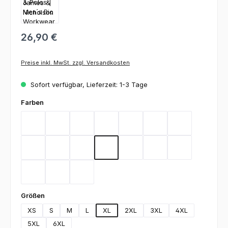
26,90 €
Preise inkl. MwSt. zzgl. Versandkosten
Sofort verfügbar, Lieferzeit: 1-3 Tage
auswählen
Farben
Aqua
Black
Brown
Carbon
Dark Green
Dark Grey
Gold Yellow
Heather Grey
Lime Green
Deep Navy
Orange
Red
Royal
Stone
Turquoise
White
Wine
auswählen
Größen
XS
S
M
L
XL
2XL
3XL
4XL
5XL
6XL