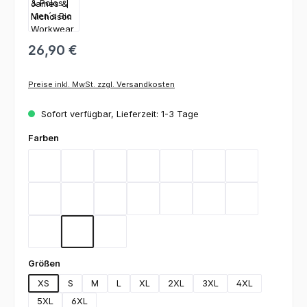
26,90 €
Preise inkl. MwSt. zzgl. Versandkosten
Sofort verfügbar, Lieferzeit: 1-3 Tage
auswählen
Farben
Aqua
Black
Brown
Carbon
Dark Green
Dark Grey
Gold Yellow
Heather Grey
Lime Green
Deep Navy
Orange
Red
Royal
Stone
Turquoise
White
Wine
auswählen
Größen
XS
S
M
L
XL
2XL
3XL
4XL
5XL
6XL