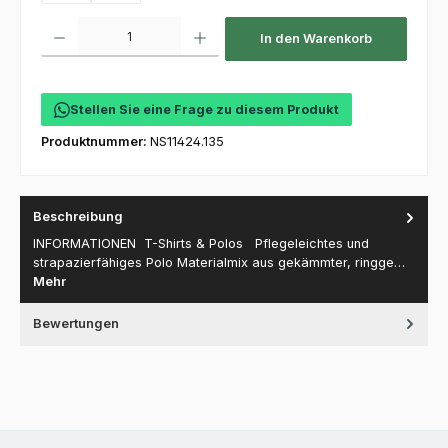
Produkt Anzahl: Gib den gewünschten Wert ein oder benutze die Schaltfl
In den Warenkorb
Stellen Sie eine Frage zu diesem Produkt
Produktnummer:
NS11424.135
Beschreibung
INFORMATIONEN T-Shirts & Polos Pflegeleichtes und
strapazierfähiges Polo Materialmix aus gekämmter, ringge…
Mehr
Bewertungen