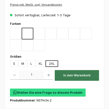
Preise inkl. MwSt. zzgl. Versandkosten
Sofort verfügbar, Lieferzeit: 1-3 Tage
auswählen
Farben
Black
Carbon
Dark Green
Deep Navy
Heather Grey
Light Blue
Orange
Red
Royal
White
auswählen
Größen
S
M
L
XL
2XL
Produkt Anzahl: Gib den gewünschten Wert ein oder benutze die Schaltfl
In den Warenkorb
Stellen Sie eine Frage zu diesem Produkt
Produktnummer:
NS11434.2