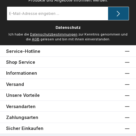
Produkte und Angebote informiert werden.
E-
Mail-
Adresse
*
Datenschutz
Ich habe die
Datenschutzbestimmungen
zur Kenntnis genommen und
die
AGB
gelesen und bin mit ihnen einverstanden.
Service-Hotline
Shop Service
Informationen
Versand
Unsere Vorteile
Versandarten
Zahlungsarten
Sicher Einkaufen