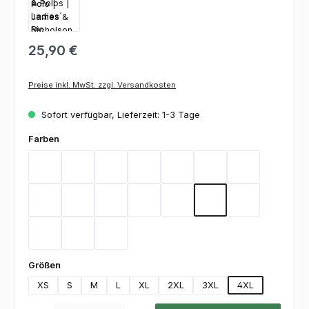
25,90 €
Preise inkl. MwSt. zzgl. Versandkosten
Sofort verfügbar, Lieferzeit: 1-3 Tage
auswählen
Farben
Aqua
Black
Brown
Carbon
Dark Green
Dark Grey
Gold Yellow
Heather Grey
Lime Green
Deep Navy
Orange
Red
Royal
Stone
Turquoise
White
Wine
auswählen
Größen
XS
S
M
L
XL
2XL
3XL
4XL
Produkt Anzahl: Gib den gewünschten Wert ein oder benutze die Schaltfl