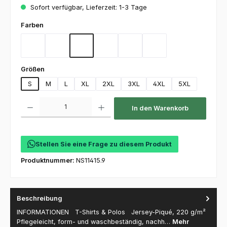
Sofort verfügbar, Lieferzeit: 1-3 Tage
auswählen
Farben
Anthrazitgrau
Black
Green
Fuchsia
Deep Navy
White
auswählen
Größen
S
M
L
XL
2XL
3XL
4XL
5XL
Produkt Anzahl: Gib den gewünschten Wert ein oder benutze die Schaltfl
In den Warenkorb
Stellen Sie eine Frage zu diesem Produkt
Produktnummer:
NS11415.9
Beschreibung
INFORMATIONEN T-Shirts & Polos Jersey-Piqué, 220 g/m²
Pflegeleicht, form- und waschbeständig, nachh…
Mehr