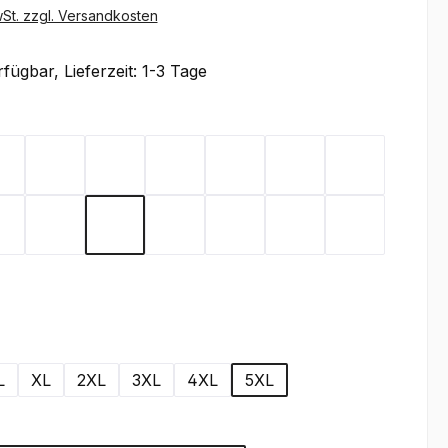
wSt. zzgl. Versandkosten
fügbar, Lieferzeit: 1-3 Tage
ählen
x
Flieder
Gelb
Graphit
Lemon Green
Light Blue
Magenta
Mint
Rot
Royal Blue
Sand
Schwarz
Silbergrau
Teal
Toffee
wählen
L
XL
2XL
3XL
4XL
5XL
wählen