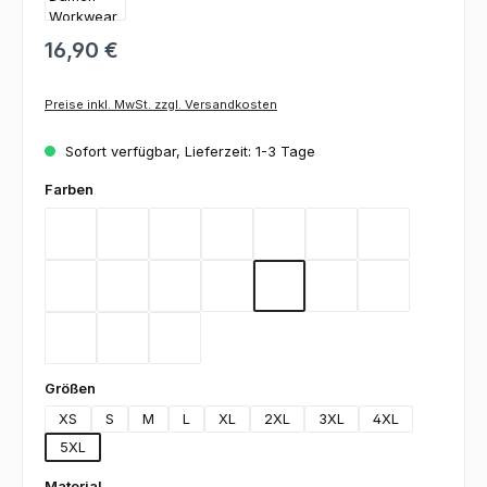
16,90 €
Preise inkl. MwSt. zzgl. Versandkosten
Sofort verfügbar, Lieferzeit: 1-3 Tage
auswählen
Farben
Bordeaux
Flieder
Gelb
Graphit
Lemon Green
Light Blue
Magenta
Mint
Navy
Rot
Royal Blue
Sand
Schwarz
Silbergrau
Teal
Toffee
Weiß
auswählen
Größen
XS
S
M
L
XL
2XL
3XL
4XL
5XL
auswählen
Material