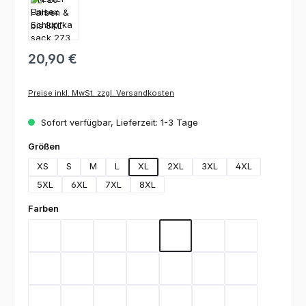
20,90 €
Preise inkl. MwSt. zzgl. Versandkosten
Sofort verfügbar, Lieferzeit: 1-3 Tage
auswählen
Größen
XS
S
M
L
XL
2XL
3XL
4XL
5XL
6XL
7XL
8XL
auswählen
Farben
Bordeaux
Graphite
Lemon Green
Light Blue
Rot
Royal Blue
Schwarz
Teal
Weiß
Orange
Berry
Silbergrau
Sage
Light Green