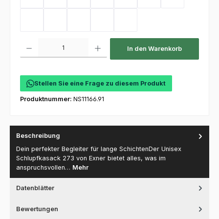
Sand
Kellygreen
Flaschengrün
Mint
Coral
Electricpink
Flieder
Hot Pink
Toffee
Olive
Deep Navy
Purple
Produkt Anzahl: Gib den gewünschten Wert ein oder benutze die Schaltfl
In den Warenkorb
Stellen Sie eine Frage zu diesem Produkt
Produktnummer:
NS11166.91
Beschreibung
Dein perfekter Begleiter für lange SchichtenDer Unisex
Schlupfkasack 273 von Exner bietet alles, was im
anspruchsvollen…
Mehr
Datenblätter
Bewertungen