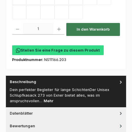
Sand
Kellygreen
Flaschengrün
Mint
Coral
Electricpink
Flieder
Hot Pink
Toffee
Olive
Deep Navy
Purple
Produkt Anzahl: Gib den gewünschten Wert ein oder benutze die Schaltfl
In den Warenkorb
Stellen Sie eine Frage zu diesem Produkt
Produktnummer:
NS11166.203
Beschreibung
Dein perfekter Begleiter für lange SchichtenDer Unisex
Schlupfkasack 273 von Exner bietet alles, was im
anspruchsvollen…
Mehr
Datenblätter
Bewertungen