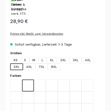
28,90 €
Preise inkl. MwSt. zzgl. Versandkosten
Sofort verfügbar, Lieferzeit: 1-3 Tage
auswählen
Größen
XS
S
M
L
XL
2XL
3XL
4XL
5XL
6XL
7XL
8XL
auswählen
Farben
Bordeaux
Graphite
Lemon Green
Light Blue
Rot
Royal Blue
Schwarz
Teal
Weiß
Orange
Berry
Silbergrau
Sage
Light Green